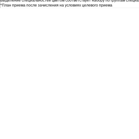
Выделение специальностей цветом соответствует набору по группам специа
*План приема после зачисления на условиях целевого приема