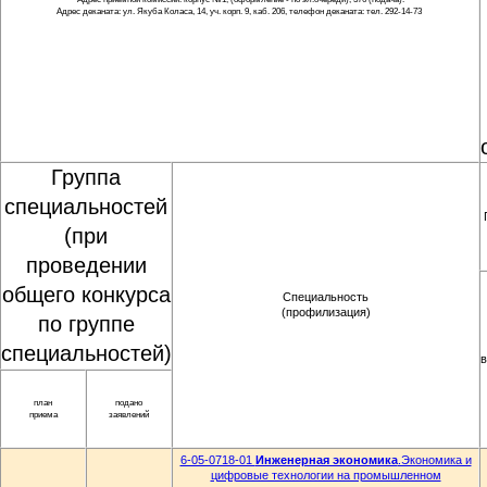
Адрес деканата: ул. Якуба Коласа, 14, уч. корп. 9, каб. 206, телефон деканата: тел. 292-14-73
Группа
специальностей
(при
проведении
общего конкурса
Специальность
(профилизация)
по группе
специальностей)
в
план
подано
приема
заявлений
6-05-0718-01
Инженерная экономика
.Экономика и
цифровые технологии на промышленном