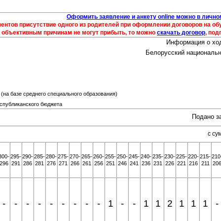
Оформить заявление и анкету online можно в лично
ментов присутствие одного из родителей при оформлении договоров на 
 объективным причинам не могут прибыть, то можно
скачать договор
, под
Информация о хо
Белорусский национальн
(на базе среднего специального образования)
еспубликанского бюджета
Подано з
с су
300-
295-
290-
285-
280-
275-
270-
265-
260-
255-
250-
245-
240-
235-
230-
225-
220-
215-
210
296
291
286
281
276
271
266
261
256
251
246
241
236
231
226
221
216
211
20
-
-
-
-
-
-
-
-
-
1
-
-
1
1
2
1
1
1
-