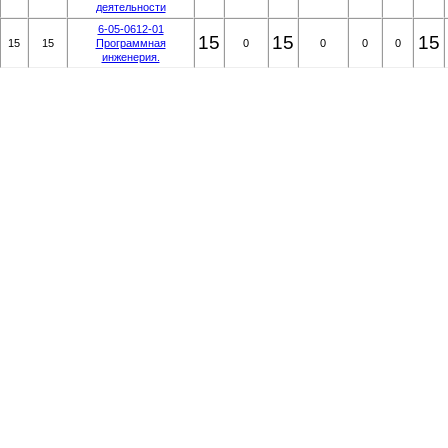
деятельности
6-05-0612-01
15
15
15
15
15
Программная
0
0
0
0
инженерия.