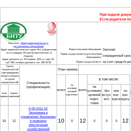
При подаче доку
Если родители по
Факультет:
Международный институт
дистанционного образования
Заочная
Форма получения образования
Адрес приемной комиссии: корпус №1, (оформление
- по эл.очереди), 55 корп.5(спорткомплекс 1)
Прием осуществляется для получения
сокращенный срок 
(подача).
образования в
Адрес деканата: ул. Ф.Скорины, 25/3, уч. корп. 20,
за счет средств р
Прием осуществляется
каб. 508, телефон деканата: тел. 248-26-58
Группа
План приема
специальностей
(при проведении
общего конкурса
в том числе
по группе
специальностей)
Специальность
на
на
(профилизация)
условиях
всего
всего
условиях
без
вне
по
целевой
план
подано
целевой
вступ.
кон-
кон-
подготовки
приема
заявлений
подго-
исп.
курса
курсу
товки
6-05-0311-02
Экономика и
управление.Экономика
10
12
12
10
12
и правовое
0
0
0
0
обеспечение
хозяйственной