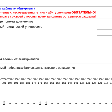
м кабинете абитуриента
обучение с несовершеннолетними абитуриентами ОБЯЗАТЕЛЬНО!
писать со своей стороны, но не заполнять оставшиеся разделы!
де приема документов
ый технический университет
аявлений от абитуриентов
ммой набранных баллов для конкурсного зачисления
-
205-
200-
195-
190-
185-
180-
175-
170-
165-
160-
155-
150-
145-
140-
135-
130-
125-
120-
11
6
201
196
191
186
181
176
171
166
161
156
151
146
141
136
131
126
121
116
1
2
-
-
-
-
-
1
1
-
-
-
-
-
-
-
-
-
-