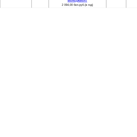
менеджмент
2 094,00 бел.руб.(в год)