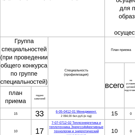
осуще
для 
обра
осущес
Группа
специальностей
План приема
(при проведении
общего конкурса
Специальность
по группе
(профилизация)
специальностей)
на
всего
условия
целево
подготов
план
подано
заявлений
приема
33
6-05-0412-01 Менеджмент.
15
15
0
2 094,00 бел.руб.(в год)
7-07-0712-02 Теплоэнергетика и
теплотехника.Энергоэффективные
17
10
10
технологии и энергетический
0