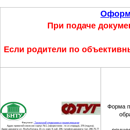
Оформи
При подаче докуме
Если родители по объективн
Форма п
обр
Факультет:
Технологий управления и гуманитаризации
Адрес приемной комиссии: корпус №1, (оформление - по эл.очереди), 376 (подача).
Адрес деканата: ул. Якуба Коласа, 14, уч. корп. 9, каб. 206, телефон деканата: тел. 290-75-77